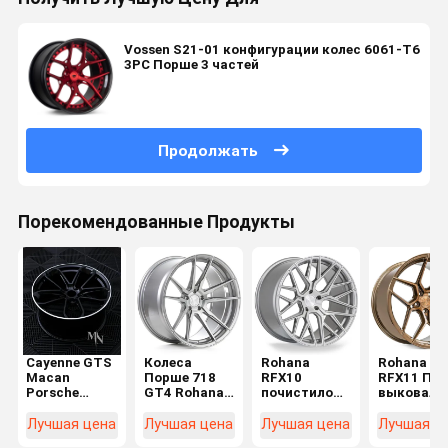
Vossen S21-01 конфигурации колес 6061-T6
3PC Порше 3 частей
Продолжать
Порекомендованные Продукты
Cayenne GTS
Колеса
Rohana
Rohana
Macan
Порше 718
RFX10
RFX11 По
Porsche
GT4 Rohana
почистило
выковало
кованые
RFX2
колеса
колеса
колеса
щеткой
Лучшая цена
Лучшая цена
Лучшая цена
Лучшая ц
титана