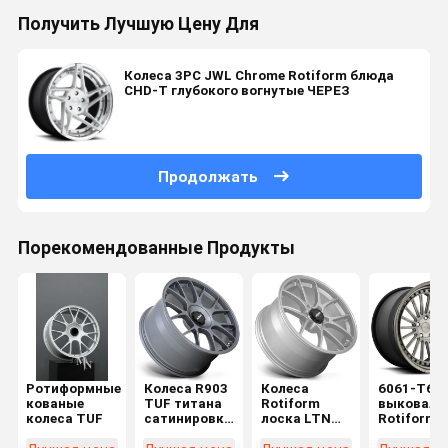
Получить Лучшую Цену Для
Колеса 3PC JWL Chrome Rotiform блюда
CHD-T глубокого вогнутые ЧЕРЕЗ
Продолжать
Порекомендованные Продукты
Ротиформные
Колеса R903
Колеса
6061-T6
кованые
TUF титана
Rotiform
выковало
колеса TUF
сатинировки
лоска LTN
Rotiform
Rotiform
серебряные
колеса BU