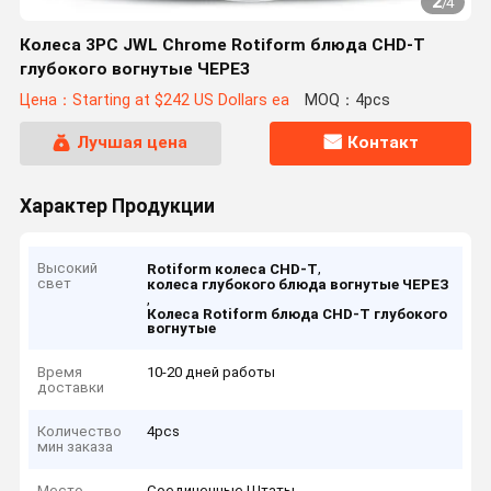
2
/
4
Колеса 3PC JWL Chrome Rotiform блюда CHD-T
глубокого вогнутые ЧЕРЕЗ
Цена：Starting at $242 US Dollars ea
MOQ：4pcs
Лучшая цена
Контакт
Характер Продукции
Высокий
,
Rotiform колеса CHD-T
свет
колеса глубокого блюда вогнутые ЧЕРЕЗ
,
Колеса Rotiform блюда CHD-T глубокого
вогнутые
Время
10-20 дней работы
доставки
Количество
4pcs
мин заказа
Место
Соединенные Штаты