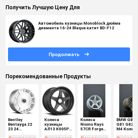
Получить Лучшую Цену Для
Автомобиль кузницы Monoblock дюйма
диаманта 16-24 Blaque катит BD-F12
Продолжать
Порекомендованные Продукты
Bentley
Колеса
Колеса
BMW G87 
Bentayga 22
кузницы
Nismo Rays
G81 G82 M
23 24
АЛ13 К005Р
57CR Forge
M4 Колес
дюймовые
автоматические
Auto для
для