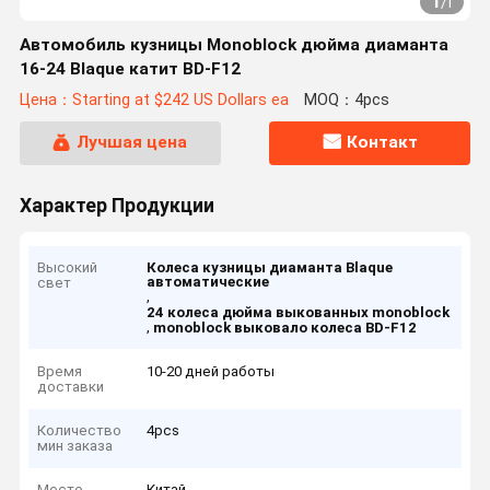
1
/
1
Автомобиль кузницы Monoblock дюйма диаманта
16-24 Blaque катит BD-F12
Цена：Starting at $242 US Dollars ea
MOQ：4pcs
Лучшая цена
Контакт
Характер Продукции
Высокий
Колеса кузницы диаманта Blaque
автоматические
свет
,
24 колеса дюйма выкованных monoblock
,
monoblock выковало колеса BD-F12
Время
10-20 дней работы
доставки
Количество
4pcs
мин заказа
Место
Китай