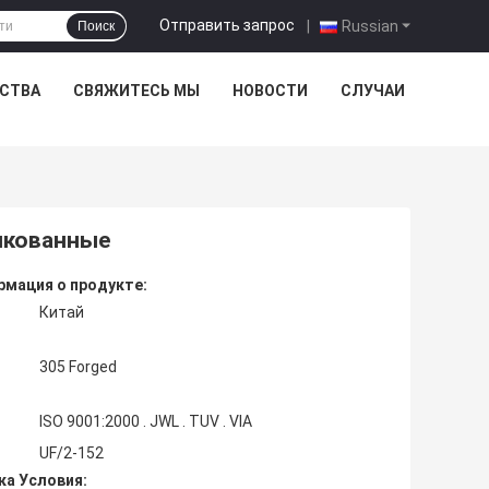
Отправить запрос
|
Russian
Поиск
ЕСТВА
СВЯЖИТЕСЬ МЫ
НОВОСТИ
СЛУЧАИ
выкованные
мация о продукте:
Китай
305 Forged
ISO 9001:2000 . JWL . TUV . VIA
UF/2-152
ка Условия: