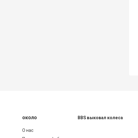
около
BBS выковал колеса
О нас