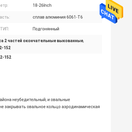
етр:
18-26Inch
асть:
сплав алюминия 6061-T6
ТИП:
Подгонянный
са 2 частей окончательные выкованные
,
2-152
2-152
района неубедительный, и овальные
 не закрывать овальное кольцо аэродинамическая