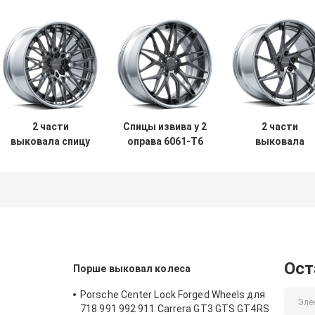
2 части
Спицы извива y 2
2 части
выковала спицу
оправа 6061-T6
выковала
колес UF/2-301
сплава колес
варианты
Multi снабжает
Uf/2-103 части
колеса 2PC
ободком JWL
вогнутая
колес UF/2-11
TUV ЧЕРЕЗ
6061-T6
Ост
Порше выковал колеса
Porsche Center Lock Forged Wheels для
718 991 992 911 Carrera GT3 GTS GT4RS