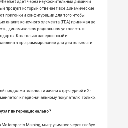
wheelset идет через неукоснительный дизайн и
ный продукт который отвечает все динамические
от пригонки и конфигурации для того чтобы
тью анализ конечного элемента (FEA) принимая во
ость, динамическая радиальная усталость и
ндарты. Как только завершенный и
авлена в программирование для деятельности
ией продолжительности жизни структурной и 2-
меняется к первоначальному покупателю только.
грузят интернационально?
Motorsports Maining, мы грузим все через глобус.