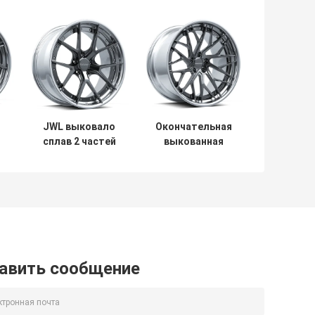
JWL выковало
Окончательная
сплав 2 частей
выкованная
катит
серия 18 дюймов
конфигурации
2 части
4
UF/2-101 2PC
выковала
колеса UF/2-128
авить сообщение