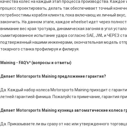
качества колес на каждый этап процесса производства. Каждое 
процесс проектировать; делать так обеспечивает точный конеч
потребностямы корабля клиента, пока включающ их личный вкус, 
закончить. На данном этапе, каждое wheelset идет через полнос
внимание вес края тротуара, динамическая загоняя в угол устал
сымитированное испытание удара согласно SAE, JWL и ЧЕРЕЗ ста
подтверженный нашими инженерами, окончательная модель отпр
токарного станка профилируя и филируя.
Maining - FAQ's* (вопросы и ответы)
Делает Motorsports Maining предложение гарантия?
Да. Каждый набор колеса Motorsports Maining приходит с гарант
летней гарантией финиша. Пожалуйста примечание, гарантия при
Делает Motorsports Maining кузница автоматические колеса 
Да. Приказываете ли вы сразу от нас или утвержденного торговца 