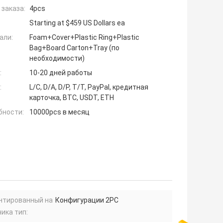
заказа:
4pcs
Starting at $459 US Dollars ea
али:
Foam+Cover+Plastic Ring+Plastic
Bag+Board Carton+Tray (по
необходимости)
:
10-20 дней работы
:
L/C, D/A, D/P, T/T, PayPal, кредитная
карточка, BTC, USDT, ETH
бности:
10000pcs в месяц
нтированный на
Конфигурации 2PC
ика тип: