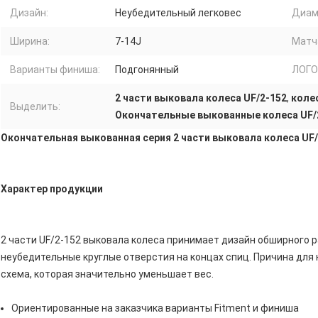
Дизайн:
Неубедительный легковес
Диам
Ширина:
7-14J
Матч
Варианты финиша:
Подгонянный
ЛОГО
2 части выковала колеса UF/2-152
,
коле
Выделить:
Окончательные выкованные колеса UF/
Окончательная выкованная серия 2 части выковала колеса UF/
Характер продукции
2 части UF/2-152 выковала колеса принимает дизайн обширного 
неубедительные круглые отверстия на концах спиц. Причина для
схема, которая значительно уменьшает вес.
Ориентированные на заказчика варианты Fitment и финиша