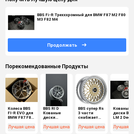
BBS Fi-R Трехххромный для BMW F87 M2 F80
M3 F82 M4
Продолжать
Порекомендованные Продукты
Колеса BBS
BBS RI D
BBS супер Rs
Кованые
FI-R EVO для
Кованые
3 части
диски BBS
BMW F87 F82
диски
снабжает
LM 2 Deep
F80 M2 M3
Diamond
ободком
Dish для
M4
Silver
филигранные
BMW E92 F
Лучшая цена
Лучшая цена
Лучшая цена
Лучшая ц
перекрестные
F80 F82 M