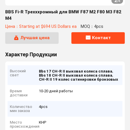
2
/
4
BBS Fi-R Трехххромный для BMW F87 M2 F80 M3 F82
M4
Цена：Starting at $694 US Dollars ea
MOQ：4pcs
Лучшая цена
Контакт
Характер Продукции
Высокий
,
Bbs 17 CH-R II выковал колеса сплава
свет
,
Bbs 18 CH-R II выковал колеса сплава
CH-R II 19 колес сатинировки бронзовых
Время
10-20 дней работы
доставки
Количество
4pcs
мин заказа
Место
КНР
происхождения