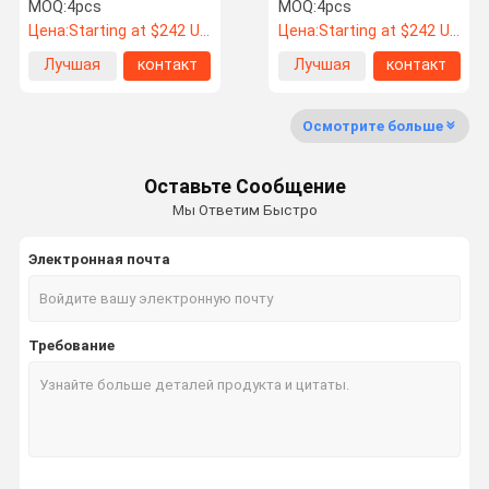
LHR-M 2PC 3PC 2 частей
Rotiform изготовленный
MOQ:
4pcs
MOQ:
4pcs
Rotiform выкованные
на заказ
Цена:
Starting at $242 US Dollars ea
Цена:
Starting at $242 US Dollars ea
Лучшая
контакт
Лучшая
контакт
Проверка
Свяжитесь
Новости
Случаи
цена
цена
Качества
Мы
Осмотрите больше
Колеса кузницы автоматические
Оставьте Сообщение
BBS выковал колеса
Мы Ответим Быстро
Volk участвуя в гонке выкованные колеса
Электронная почта
Forgiato выковало колеса
Vossen выковало колеса
Требование
изготовленные на заказ кованые диски
BMW выковал колеса
Колеса Мерседес выкованные Benz