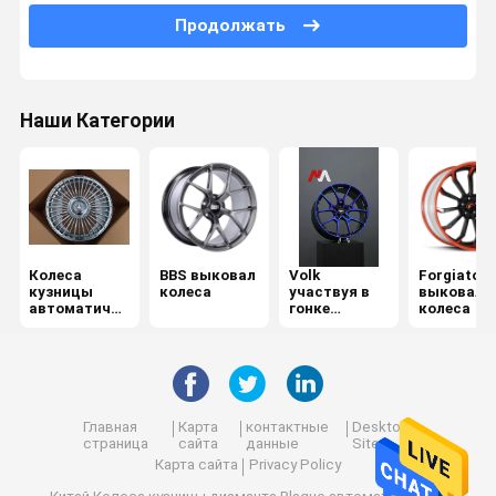
Продолжать
Порше выковал колеса
Audi выковало колеса
Наши Категории
Lexani выковало колеса
Rotiform выкованные колеса
Феррари выковал колеса
monoblock выковало колеса
Колеса
BBS выковал
Volk
Forgiato
кузницы
колеса
участвуя в
выковало
автоматичес
гонке
колеса
2 части выковала колеса
кие
выкованные
колеса
3 части выковала колеса
Главная
Карта
контактные
Desktop
страница
сайта
данные
Site
Карта сайта
Privacy Policy