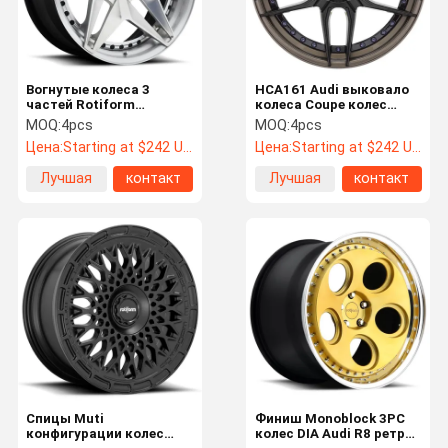
Вогнутые колеса 3
HCA161 Audi выковало
частей Rotiform
колеса Coupe колес
выковали AVV 18
6061-T6 Audi RS5
MOQ:
4pcs
MOQ:
4pcs
дюймов к 26 дюймов
Цена:
Starting at $242 US Dollars ea
Цена:
Starting at $242 US Dollars ea
Лучшая
контакт
Лучшая
контакт
цена
цена
Дом
Продукты
О Нас
Путешестви
Е Фабрики
Спицы Muti
Финиш Monoblock 3PC
конфигурации колес
колес DIA Audi R8 ретро