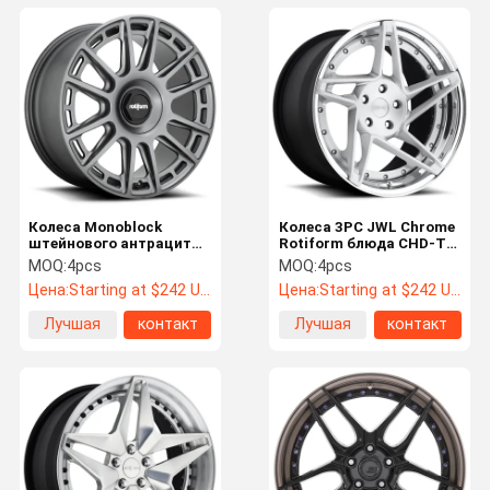
Колеса Monoblock
Колеса 3PC JWL Chrome
штейнового антрацита
Rotiform блюда CHD-T
Rotiform OZR
глубокого вогнутые
MOQ:
4pcs
MOQ:
4pcs
алюминиевого сплава
ЧЕРЕЗ
Цена:
Starting at $242 US Dollars ea
Цена:
Starting at $242 US Dollars ea
6061-T6
Лучшая
контакт
Лучшая
контакт
цена
цена