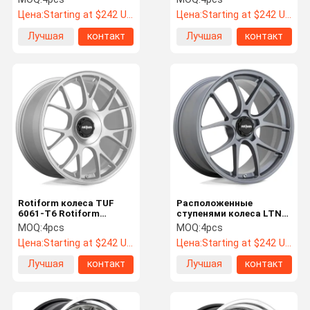
Порше 911
Цена:
Starting at $242 US Dollars ea
Цена:
Starting at $242 US Dollars ea
Лучшая
контакт
Лучшая
контакт
цена
цена
Rotiform колеса TUF
Расположенные
6061-T6 Rotiform
ступенями колеса LTN
выкованные глянцуют
титана сатинировки
MOQ:
4pcs
MOQ:
4pcs
серебряное
спиц Rotiform
Цена:
Starting at $242 US Dollars ea
Цена:
Starting at $242 US Dollars ea
выкованные
Лучшая
контакт
Лучшая
контакт
цена
цена