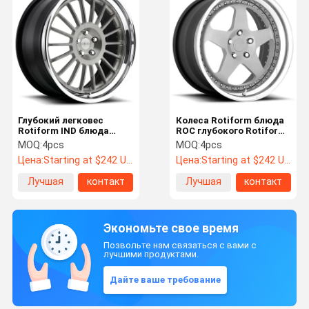
Глубокий легковес
Колеса Rotiform блюда
Rotiform IND блюда
ROC глубокого Rotiform
катит конфигурации
выкованные для Audi
MOQ:
4pcs
MOQ:
4pcs
5x112 3PC
TT
Цена:
Starting at $242 US Dollars ea
Цена:
Starting at $242 US Dollars ea
Лучшая
контакт
Лучшая
контакт
цена
цена
Экономьте свое время
Позвольте нам связаться с вами с
лучшими продуктами.
Дайте ваше требование