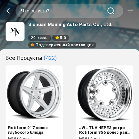
Sichuan Maining Auto Parts Co., Ltd.
29
5.0
YEARS
Подтверженный поставщик
Все Продукты
(422)
Rotiform 917 колес
JWL TUV ЧЕРЕЗ ретро
глубокого блюда
Rotiform 356 колес ранг
Rotiform выкованных на
3 частей космическая
MOQ:
4pcs
MOQ:
4pcs